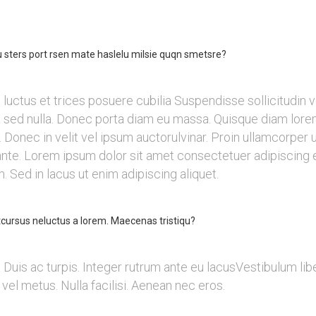
u sters port rsen mate haslelu milsie quqn smetsre?
 luctus et trices posuere cubilia Suspendisse sollicitudin 
rra sed nulla. Donec porta diam eu massa. Quisque diam lor
Donec in velit vel ipsum auctorulvinar. Proin ullamcorper ur
te. Lorem ipsum dolor sit amet consectetuer adipiscing el
 Sed in lacus ut enim adipiscing aliquet.
cursus neluctus a lorem. Maecenas tristiqu?
. Duis ac turpis. Integer rutrum ante eu lacusVestibulum li
vel metus. Nulla facilisi. Aenean nec eros.