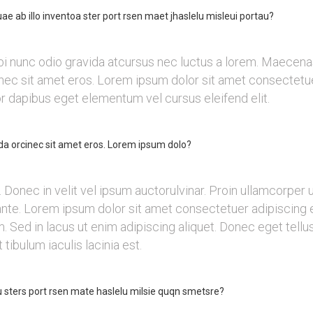
ae ab illo inventoa ster port rsen maet jhaslelu misleui portau?
i nunc odio gravida atcursus nec luctus a lorem. Maecenas 
c sit amet eros. Lorem ipsum dolor sit amet consectetuer
or dapibus eget elementum vel cursus eleifend elit.
a orcinec sit amet eros. Lorem ipsum dolo?
Donec in velit vel ipsum auctorulvinar. Proin ullamcorper ur
te. Lorem ipsum dolor sit amet consectetuer adipiscing el
 Sed in lacus ut enim adipiscing aliquet. Donec eget tellus
tibulum iaculis lacinia est.
u sters port rsen mate haslelu milsie quqn smetsre?