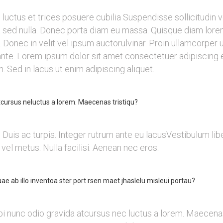
 luctus et trices posuere cubilia Suspendisse sollicitudin 
rra sed nulla. Donec porta diam eu massa. Quisque diam lor
Donec in velit vel ipsum auctorulvinar. Proin ullamcorper ur
te. Lorem ipsum dolor sit amet consectetuer adipiscing el
 Sed in lacus ut enim adipiscing aliquet.
cursus neluctus a lorem. Maecenas tristiqu?
. Duis ac turpis. Integer rutrum ante eu lacusVestibulum li
vel metus. Nulla facilisi. Aenean nec eros.
ae ab illo inventoa ster port rsen maet jhaslelu misleui portau?
i nunc odio gravida atcursus nec luctus a lorem. Maecenas 