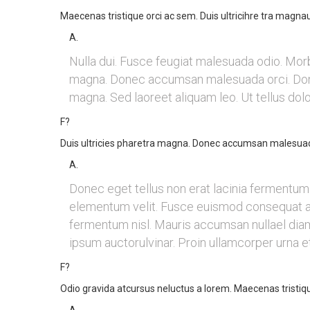
Maecenas tristique orci ac sem. Duis ultricihre tra magnau
A.
Nulla dui. Fusce feugiat malesuada odio. Morb
magna. Donec accumsan malesuada orci. Done
magna. Sed laoreet aliquam leo. Ut tellus dol
F?
Duis ultricies pharetra magna. Donec accumsan malesuad
A.
Donec eget tellus non erat lacinia fermentum. 
elementum velit. Fusce euismod consequat an
fermentum nisl. Mauris accumsan nullael diam.
ipsum auctorulvinar. Proin ullamcorper urna et 
F?
Odio gravida atcursus neluctus a lorem. Maecenas tristiq