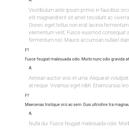
A.
Vestibulum ante ipsum primis in faucibus orci
elit magnandrerit sit amet tincidunt ac vive
Donec eget tellus non erat lacinia fermentum. 
elementum velit. Fusce euismod consequat an
fermentum nisl. Mauris accumsan nullael diam.
F?
Fusce feugiat malesuada odio. Morbi nunc odio gravida at
A.
Aenean auctor wisi et urna. Aliquarat volutpat
at neque. Vivamus eget nibh. Etiamcursus leo 
F?
Maecenas tristique orci ac sem. Duis ultricihre tra magnau
A.
Nulla dui. Fusce feugiat malesuada odio. Morb