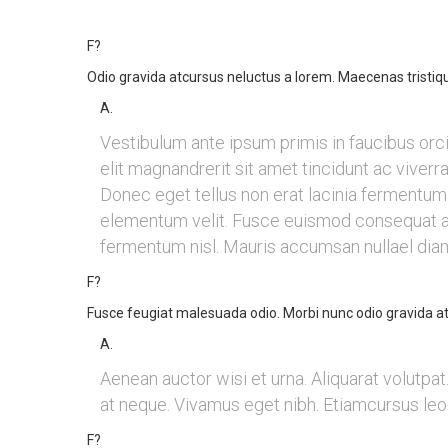
F?
Odio gravida atcursus neluctus a lorem. Maecenas tristiq
A.
Vestibulum ante ipsum primis in faucibus orci
elit magnandrerit sit amet tincidunt ac vive
Donec eget tellus non erat lacinia fermentum. 
elementum velit. Fusce euismod consequat an
fermentum nisl. Mauris accumsan nullael diam.
F?
Fusce feugiat malesuada odio. Morbi nunc odio gravida at
A.
Aenean auctor wisi et urna. Aliquarat volutpat
at neque. Vivamus eget nibh. Etiamcursus leo 
F?