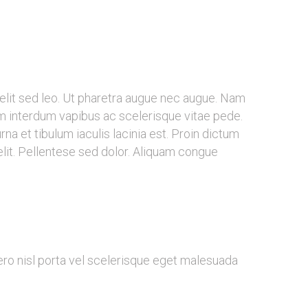
velit sed leo. Ut pharetra augue nec augue. Nam
em interdum vapibus ac scelerisque vitae pede.
na et tibulum iaculis lacinia est. Proin dictum
it. Pellentese sed dolor. Aliquam congue
bero nisl porta vel scelerisque eget malesuada